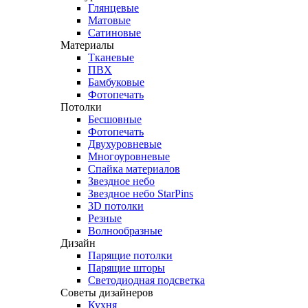
Глянцевые
Матовые
Сатиновые
Материалы
Тканевые
ПВХ
Бамбуковые
Фотопечать
Потолки
Бесшовные
Фотопечать
Двухуровневые
Многоуровневые
Спайка материалов
Звездное небо
Звездное небо StarPins
3D потолки
Резные
Волнообразные
Дизайн
Парящие потолки
Парящие шторы
Светодиодная подсветка
Советы дизайнеров
Кухня