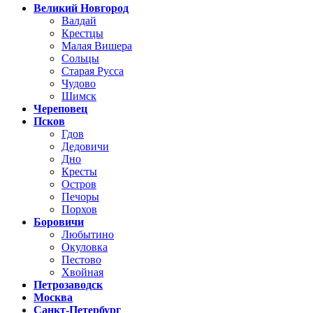
Великий Новгород
Валдай
Крестцы
Малая Вишера
Сольцы
Старая Русса
Чудово
Шимск
Череповец
Псков
Гдов
Дедовичи
Дно
Кресты
Остров
Печоры
Порхов
Боровичи
Любытино
Окуловка
Пестово
Хвойная
Петрозаводск
Москва
Санкт-Петербург