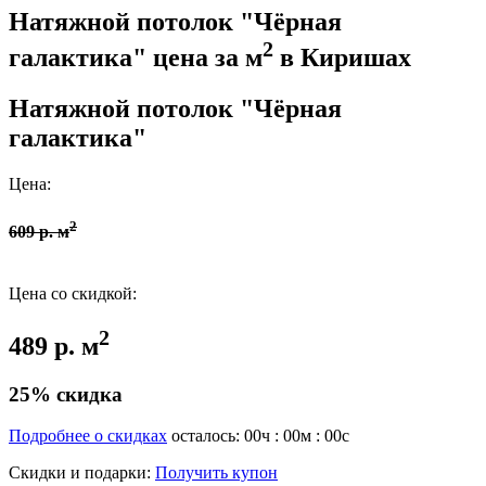
Натяжной потолок "Чёрная
2
галактика" цена за м
в Киришах
Натяжной потолок "Чёрная
галактика"
Цена:
2
609 р. м
Цена со скидкой:
2
489 р. м
25% скидка
Подробнее о скидках
осталось:
00
ч :
00
м :
00
с
Скидки и подарки:
Получить купон