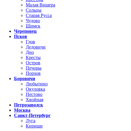
Малая Вишера
Сольцы
Старая Русса
Чудово
Шимск
Череповец
Псков
Гдов
Дедовичи
Дно
Кресты
Остров
Печоры
Порхов
Боровичи
Любытино
Окуловка
Пестово
Хвойная
Петрозаводск
Москва
Санкт-Петербург
Луга
Кириши