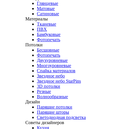
Глянцевые
Матовые
Сатиновые
Материалы
Тканевые
ПВХ
Бамбуковые
Фотопечать
Потолки
Бесшовные
Фотопечать
Двухуровневые
Многоуровневые
Спайка материалов
Звездное небо
Звездное небо StarPins
3D потолки
Резные
Волнообразные
Дизайн
Парящие потолки
Парящие шторы
Светодиодная подсветка
Советы дизайнеров
Кухня