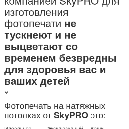
компанией SkyPRO для
изготовления
фотопечати
не
тускнеют и не
выцветают со
временем
безвредны
для здоровья вас и
ваших детей
Фотопечать на натяжных
потолках от
SkyPRO
это:
Идеальное
Эксклюзивный,
Ваши