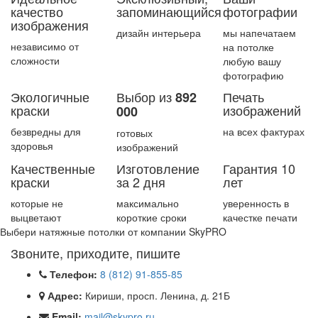
качество
запоминающийся
фотографии
изображения
дизайн интерьера
мы напечатаем
независимо от
на потолке
сложности
любую вашу
фотографию
Экологичные
Выбор из
Печать
892
краски
изображений
000
безвредны для
на всех фактурах
готовых
здоровья
изображений
Качественные
Изготовление
Гарантия 10
краски
за 2 дня
лет
которые не
максимально
уверенность в
выцветают
короткие сроки
качестке печати
Выбери натяжные потолки от компании
SkyPRO
Звоните, приходите, пишите
Телефон:
8 (812) 91-855-85
Адрес:
Кириши, просп. Ленина, д. 21Б
Email:
mail@skypro.ru