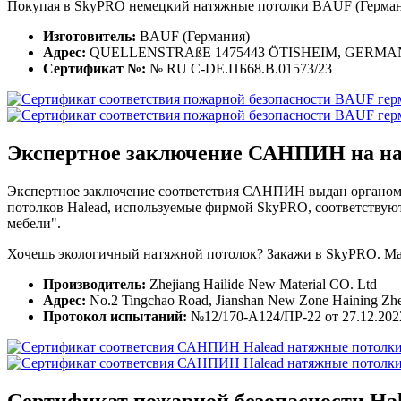
Покупая в SkyPRO немецкий натяжные потолки BAUF (Германия
Изготовитель:
BAUF (Германия)
Адрес:
QUELLENSTRAßE 1475443 ÖTISHEIM, GERM
Сертификат №:
№ RU C-DE.ПБ68.В.01573/23
Экспертное заключение САНПИН на
н
Экспертное заключение соответствия САНПИН выдан орган
потолков Halead, используемые фирмой SkyPRO, соответствую
мебели".
Хочешь экологичный натяжной потолок? Закажи в SkyPRO. Ма
Производитель:
Zhejiang Hailide New Material CO. Ltd
Адрес:
No.2 Tingchao Road, Jianshan New Zone Haining Zhe
Протокол испытаний:
№12/170-А124/ПР-22 от 27.12.2022
Сертификат пожарной
безопасности Ha