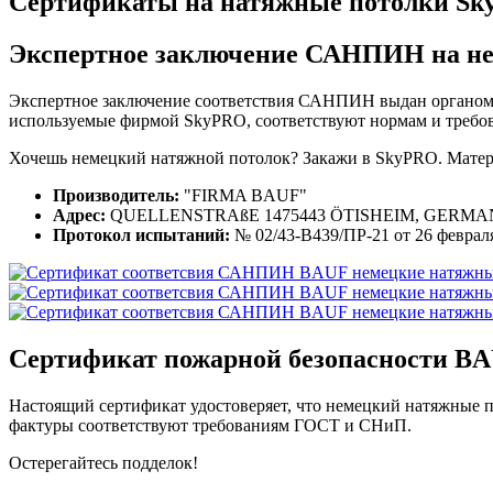
Сертификаты на натяжные потолки S
Экспертное заключение САНПИН на
н
Экспертное заключение соответствия САНПИН выдан органом 
используемые фирмой SkyPRO, соответствуют нормам и требов
Хочешь немецкий натяжной потолок? Закажи в SkyPRO. Мате
Производитель:
"FIRMA BAUF"
Адрес:
QUELLENSTRAßE 1475443 ÖTISHEIM, GERM
Протокол испытаний:
№ 02/43-В439/ПР-21 от 26 февраля
Сертификат пожарной
безопасности BA
Настоящий сертификат удостоверяет, что немецкий натяжные 
фактуры соответствуют требованиям ГОСТ и СНиП.
Остерегайтесь подделок!