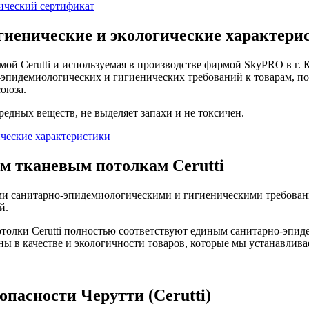
гиенические и экологические характери
ой Cerutti и используемая в производстве фирмой SkyPRO в г.
-эпидемиологических и гигиенических требований к товарам, 
оюза.
едных веществ, не выделяет запахи и не токсичен.
м тканевым потолкам Cerutti
ми санитарно-эпидемиологическими и гигиеническими требован
й.
толки Cerutti полностью соответствуют единым санитарно-эпид
 в качестве и экологичности товаров, которые мы устанавливае
зопасности
Черутти (Cerutti)