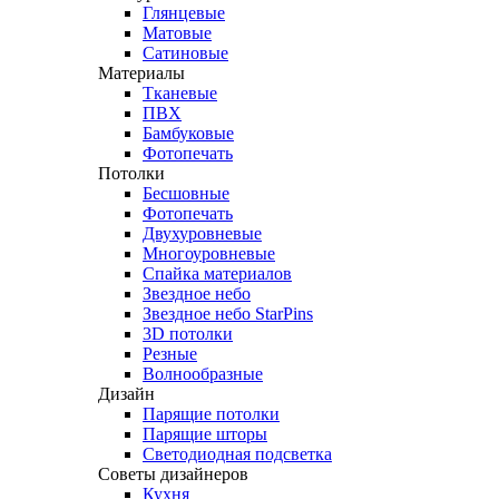
Глянцевые
Матовые
Сатиновые
Материалы
Тканевые
ПВХ
Бамбуковые
Фотопечать
Потолки
Бесшовные
Фотопечать
Двухуровневые
Многоуровневые
Спайка материалов
Звездное небо
Звездное небо StarPins
3D потолки
Резные
Волнообразные
Дизайн
Парящие потолки
Парящие шторы
Светодиодная подсветка
Советы дизайнеров
Кухня