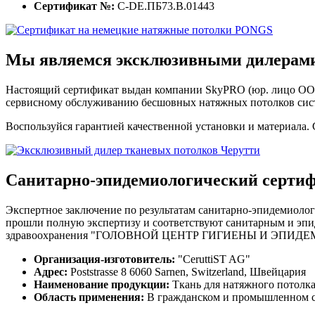
Сертификат №:
C-DE.ПБ73.В.01443
Мы являемся
эксклюзивными дилерам
Настоящий сертификат выдан компании SkyPRO (юр. лицо ООО 
сервисному обслуживанию бесшовных натяжных потолков сист
Воспользуйся гарантией качественной установки и материала
Санитарно-эпидемиологический серти
Экспертное заключение по результатам санитарно-эпидемиоло
прошли полную экспертизу и соответствуют санитарным и эпи
здравоохранения "ГОЛОВНОЙ ЦЕНТР ГИГИЕНЫ И ЭП
Организация-изготовитель:
"CeruttiST AG"
Адрес:
Poststrasse 8 6060 Sarnen, Switzerland, Швейцария
Наименование продукции:
Ткань для натяжного потолк
Область применения:
В гражданском и промышленном ст