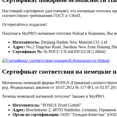
Настоящий сертификат удостоверяет, что натяжные потолки пр
соответствуют требованиям ГОСТ и СНиП.
Остерегайтесь подделок!
Покупая в SkyPRO натяжные потолки Halead в Киришах, Вы мо
Изготовитель:
Zhejiang Hailide New Material CO. Ltd
Адрес:
No.2 Tingchao Road, Jianshan New Zone Haining Zhe
Сертификат №:
№ РОСС CN.04ОПС0.С0С1.06042
Сертификат соответсвия на
немецкие 
Материалы немецкой фирмы PONGS (Германия) соответствуют тр
ред. Федеральных законов от 10.07.2012 № 117-Ф3, от 02.07.20
Хочешь немецкий натяжной потолок? Закажи в SkyPRO.
Изготовитель:
"PONGS Textil GmbH"
Адрес:
Boschstrasse 2, 48703 Stadtlohn, Germany, Германия
Орган по сертификации:
ООО "Гильдия Качества" (ООО 