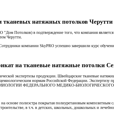
и
тканевых натяжных потолков Черутти (
"Дом Потолков) в подтверждение того, что компания является
ем Черутти.
. Сотрудники компании SkyPRO успешно завершили курс обучен
фикат
на тканевые натяжные потолки Cer
гической экспертизы продукции. Швейцарские тканевые натяжн
демиологическим нормам Российской Федерации. Экспертизу пр
ИДЕМИОЛОГИИ ФЕДЕРАЛЬНОГО МЕДИКО-БИОЛОГИЧЕСКОГО
а на основе полиэстра покрытая полиуретановым композитным с
роительстве, в т.ч. в детских, школьных, дошкольных и лечеб