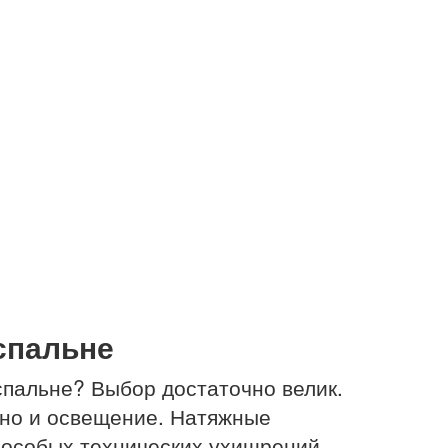
спальне
спальне? Выбор достаточно велик.
 но и освещение. Натяжные
 особых технических ухищрений.