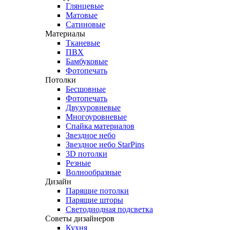
Глянцевые
Матовые
Сатиновые
Материалы
Тканевые
ПВХ
Бамбуковые
Фотопечать
Потолки
Бесшовные
Фотопечать
Двухуровневые
Многоуровневые
Спайка материалов
Звездное небо
Звездное небо StarPins
3D потолки
Резные
Волнообразные
Дизайн
Парящие потолки
Парящие шторы
Светодиодная подсветка
Советы дизайнеров
Кухня