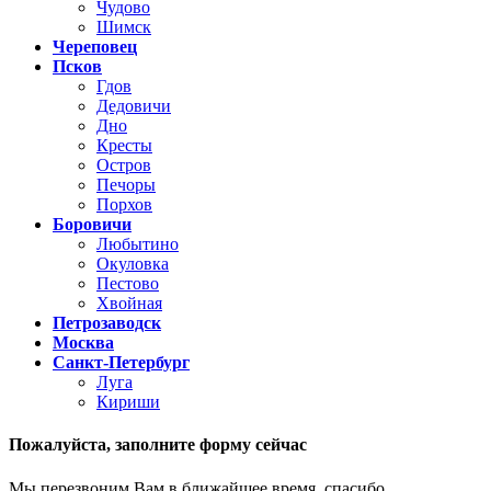
Чудово
Шимск
Череповец
Псков
Гдов
Дедовичи
Дно
Кресты
Остров
Печоры
Порхов
Боровичи
Любытино
Окуловка
Пестово
Хвойная
Петрозаводск
Москва
Санкт-Петербург
Луга
Кириши
Пожалуйста,
заполните форму сейчас
Мы перезвоним Вам в ближайшее время, спасибо