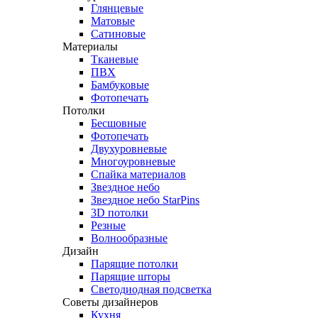
Глянцевые
Матовые
Сатиновые
Материалы
Тканевые
ПВХ
Бамбуковые
Фотопечать
Потолки
Бесшовные
Фотопечать
Двухуровневые
Многоуровневые
Спайка материалов
Звездное небо
Звездное небо StarPins
3D потолки
Резные
Волнообразные
Дизайн
Парящие потолки
Парящие шторы
Светодиодная подсветка
Советы дизайнеров
Кухня