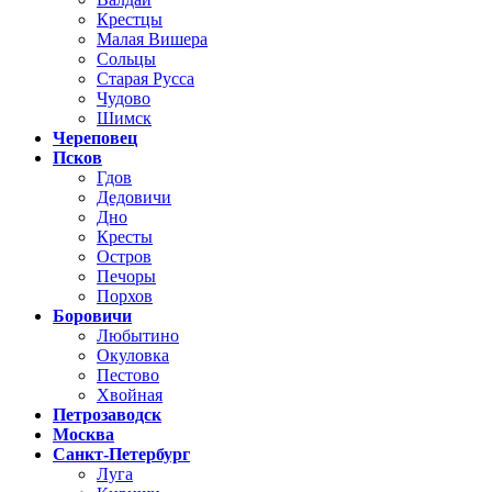
Крестцы
Малая Вишера
Сольцы
Старая Русса
Чудово
Шимск
Череповец
Псков
Гдов
Дедовичи
Дно
Кресты
Остров
Печоры
Порхов
Боровичи
Любытино
Окуловка
Пестово
Хвойная
Петрозаводск
Москва
Санкт-Петербург
Луга