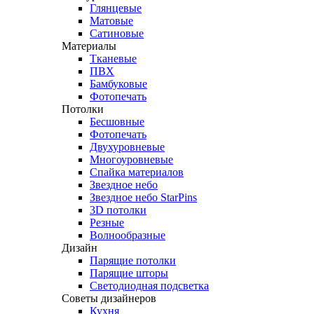
Глянцевые
Матовые
Сатиновые
Материалы
Тканевые
ПВХ
Бамбуковые
Фотопечать
Потолки
Бесшовные
Фотопечать
Двухуровневые
Многоуровневые
Спайка материалов
Звездное небо
Звездное небо StarPins
3D потолки
Резные
Волнообразные
Дизайн
Парящие потолки
Парящие шторы
Светодиодная подсветка
Советы дизайнеров
Кухня