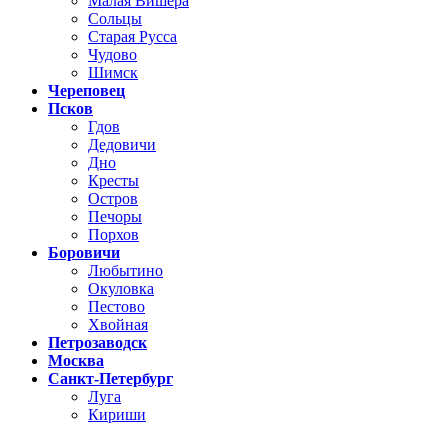
Малая Вишера
Сольцы
Старая Русса
Чудово
Шимск
Череповец
Псков
Гдов
Дедовичи
Дно
Кресты
Остров
Печоры
Порхов
Боровичи
Любытино
Окуловка
Пестово
Хвойная
Петрозаводск
Москва
Санкт-Петербург
Луга
Кириши