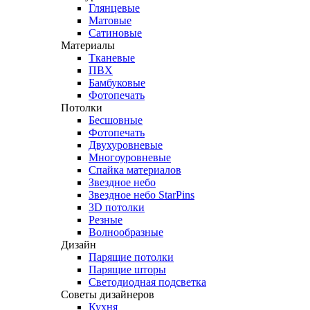
Глянцевые
Матовые
Сатиновые
Материалы
Тканевые
ПВХ
Бамбуковые
Фотопечать
Потолки
Бесшовные
Фотопечать
Двухуровневые
Многоуровневые
Спайка материалов
Звездное небо
Звездное небо StarPins
3D потолки
Резные
Волнообразные
Дизайн
Парящие потолки
Парящие шторы
Светодиодная подсветка
Советы дизайнеров
Кухня