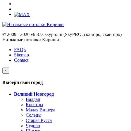
© 2009 - 2026 vk 373 skypro.ru (SkyPRO, скайпро, скай про)
Натяжные потолки Кириши
FAQ's
Sitemap
Contact
×
Выбери свой город
Великий Новгород
Валдай
Крестцы
Малая Вишера
Сольцы
Старая Русса
Чудово
Шимск